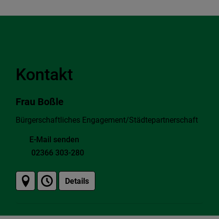
Kontakt
Frau Boßle
Bürgerschaftliches Engagement/Städtepartnerschaft
E-Mail senden
02366 303-280
Details