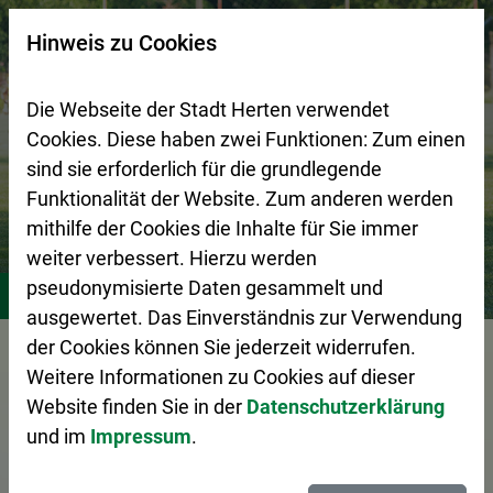
Zur Startseite (Schnelltaste 0)
Zum Seitenanfang springen (Schnelltaste A)
Zur Navigation/Menü springen (Schnelltaste M)
Zur Suche springen (Schnelltaste 8)
Zum Inhalt springen (Schnelltaste I)
Zum Fußbereich springen (Schnelltaste Z)
×
Hinweis zu Cookies
Suchseite mit Schnellsuche
Die Webseite der Stadt Herten verwendet
Cookies. Diese haben zwei Funktionen: Zum einen
sind sie erforderlich für die grundlegende
Funktionalität der Website. Zum anderen werden
mithilfe der Cookies die Inhalte für Sie immer
weiter verbessert. Hierzu werden
Stadtleben
Vereine
pseudonymisierte Daten gesammelt und
ausgewertet. Das Einverständnis zur Verwendung
der Cookies können Sie jederzeit widerrufen.
Vorlesen
Weitere Informationen zu Cookies auf dieser
Website finden Sie in der
Datenschutzerklärung
und im
Impressum
.