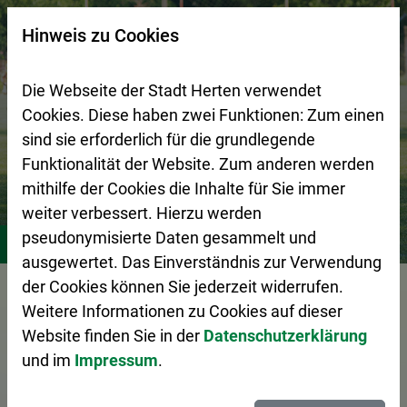
Zur Startseite (Schnelltaste 0)
Zum Seitenanfang springen (Schnelltaste A)
Zur Navigation/Menü springen (Schnelltaste M)
Zur Suche springen (Schnelltaste 8)
Zum Inhalt springen (Schnelltaste I)
Zum Fußbereich springen (Schnelltaste Z)
×
Hinweis zu Cookies
Suchseite mit Schnellsuche
Die Webseite der Stadt Herten verwendet
Cookies. Diese haben zwei Funktionen: Zum einen
sind sie erforderlich für die grundlegende
Funktionalität der Website. Zum anderen werden
mithilfe der Cookies die Inhalte für Sie immer
weiter verbessert. Hierzu werden
Stadtleben
Vereine
pseudonymisierte Daten gesammelt und
ausgewertet. Das Einverständnis zur Verwendung
der Cookies können Sie jederzeit widerrufen.
Vorlesen
Weitere Informationen zu Cookies auf dieser
Website finden Sie in der
Datenschutzerklärung
und im
Impressum
.