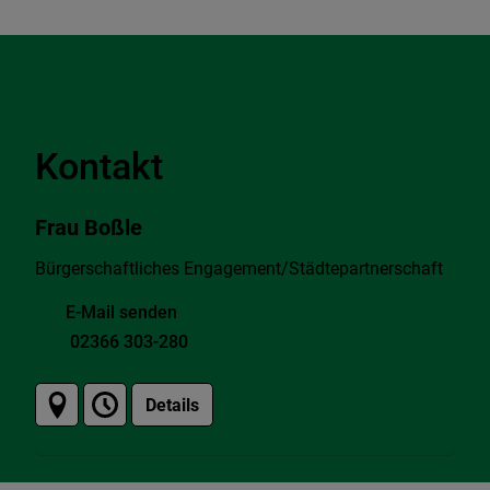
Kontakt
Frau Boßle
Bürgerschaftliches Engagement/Städtepartnerschaft
E-Mail senden
02366 303-280
Details