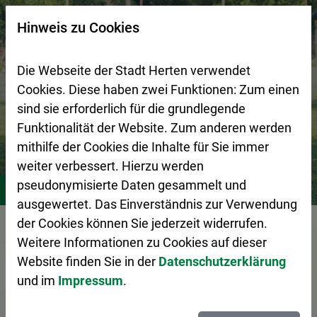
Zur Startseite (Schnelltaste 0)
Zum Seitenanfang springen (Schnelltaste A)
Zur Navigation/Menü springen (Schnelltaste M)
Zur Suche springen (Schnelltaste 8)
Zum Inhalt springen (Schnelltaste I)
Zum Fußbereich springen (Schnelltaste Z)
×
Hinweis zu Cookies
Suchseite mit Schnellsuche
Die Webseite der Stadt Herten verwendet
Cookies. Diese haben zwei Funktionen: Zum einen
sind sie erforderlich für die grundlegende
Funktionalität der Website. Zum anderen werden
mithilfe der Cookies die Inhalte für Sie immer
weiter verbessert. Hierzu werden
Stadtleben
Vereine
pseudonymisierte Daten gesammelt und
ausgewertet. Das Einverständnis zur Verwendung
der Cookies können Sie jederzeit widerrufen.
Vorlesen
Weitere Informationen zu Cookies auf dieser
Website finden Sie in der
Datenschutzerklärung
und im
Impressum
.