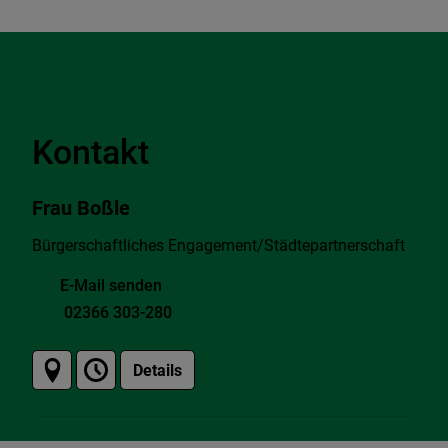
Kontakt
Frau Boßle
Bürgerschaftliches Engagement/Städtepartnerschaft
E-Mail senden
02366 303-280
Details