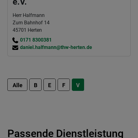
e.V.
Herr Halfmann
Zum Bahnhof 14
45701 Herten
0171 8300381
daniel.halfmann@thw-herten.de
Alle
B
E
F
V
Passende Dienstleistung