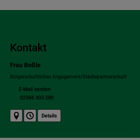
Kontakt
Frau Boßle
Bürgerschaftliches Engagement/Städtepartnerschaft
E-Mail senden
02366 303-280
Details