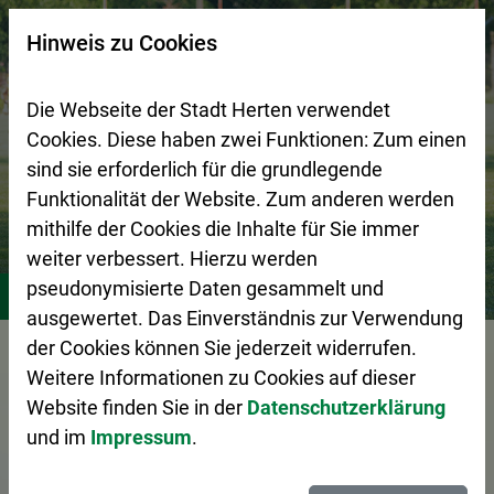
Zur Startseite (Schnelltaste 0)
Zum Seitenanfang springen (Schnelltaste A)
Zur Navigation/Menü springen (Schnelltaste M)
Zur Suche springen (Schnelltaste 8)
Zum Inhalt springen (Schnelltaste I)
Zum Fußbereich springen (Schnelltaste Z)
×
Hinweis zu Cookies
Suchseite mit Schnellsuche
Die Webseite der Stadt Herten verwendet
Cookies. Diese haben zwei Funktionen: Zum einen
sind sie erforderlich für die grundlegende
Funktionalität der Website. Zum anderen werden
mithilfe der Cookies die Inhalte für Sie immer
weiter verbessert. Hierzu werden
Stadtleben
Vereine
pseudonymisierte Daten gesammelt und
ausgewertet. Das Einverständnis zur Verwendung
der Cookies können Sie jederzeit widerrufen.
Vorlesen
Weitere Informationen zu Cookies auf dieser
Website finden Sie in der
Datenschutzerklärung
und im
Impressum
.