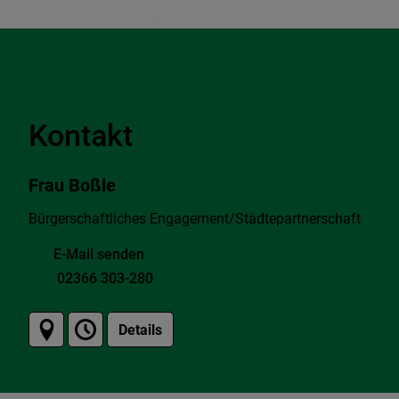
Kontakt
Frau Boßle
Bürgerschaftliches Engagement/Städtepartnerschaft
E-Mail senden
02366 303-280
Details