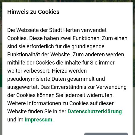
Zur Startseite (Schnelltaste 0)
Zum Seitenanfang springen (Schnelltaste A)
Zur Navigation/Menü springen (Schnelltaste M)
Zur Suche springen (Schnelltaste 8)
Zum Inhalt springen (Schnelltaste I)
Zum Fußbereich springen (Schnelltaste Z)
×
Hinweis zu Cookies
Suchseite mit Schnellsuche
Die Webseite der Stadt Herten verwendet
Cookies. Diese haben zwei Funktionen: Zum einen
sind sie erforderlich für die grundlegende
Funktionalität der Website. Zum anderen werden
mithilfe der Cookies die Inhalte für Sie immer
weiter verbessert. Hierzu werden
Stadtleben
Vereine
pseudonymisierte Daten gesammelt und
ausgewertet. Das Einverständnis zur Verwendung
der Cookies können Sie jederzeit widerrufen.
Vorlesen
Weitere Informationen zu Cookies auf dieser
Website finden Sie in der
Datenschutzerklärung
und im
Impressum
.