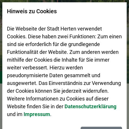
Zur Startseite (Schnelltaste 0)
Zum Seitenanfang springen (Schnelltaste A)
Zur Navigation/Menü springen (Schnelltaste M)
Zur Suche springen (Schnelltaste 8)
Zum Inhalt springen (Schnelltaste I)
Zum Fußbereich springen (Schnelltaste Z)
×
Hinweis zu Cookies
Suchseite mit Schnellsuche
Die Webseite der Stadt Herten verwendet
Cookies. Diese haben zwei Funktionen: Zum einen
sind sie erforderlich für die grundlegende
Funktionalität der Website. Zum anderen werden
mithilfe der Cookies die Inhalte für Sie immer
weiter verbessert. Hierzu werden
Stadtleben
Vereine
pseudonymisierte Daten gesammelt und
ausgewertet. Das Einverständnis zur Verwendung
der Cookies können Sie jederzeit widerrufen.
Vorlesen
Weitere Informationen zu Cookies auf dieser
Website finden Sie in der
Datenschutzerklärung
und im
Impressum
.