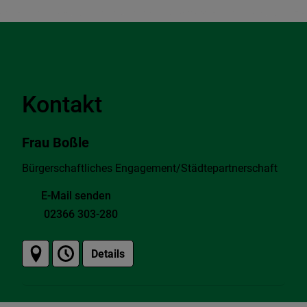
Kontakt
Frau Boßle
Bürgerschaftliches Engagement/Städtepartnerschaft
E-Mail senden
02366 303-280
Details