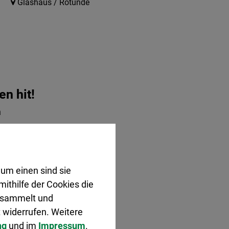
Glashaus / Rotunde
en hit!
n
Kulturbüro Herten
Glashaus / Rotunde
um einen sind sie
ithilfe der Cookies die
gesammelt und
 widerrufen. Weitere
ng
und im
Impressum
.