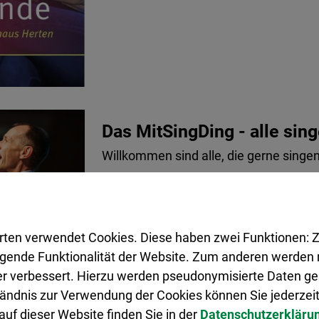
Das MitSingDing - alle sing
Willkommen sind alle, die gerne singe
28.10.26 19:30 - 21:00 Uhr
rten verwendet Cookies. Diese haben zwei Funktionen: Z
legende Funktionalität der Website. Zum anderen werden m
ter verbessert. Hierzu werden pseudonymisierte Daten 
ändnis zur Verwendung der Cookies können Sie jederzeit
uf dieser Website finden Sie in der
Datenschutzerkläru