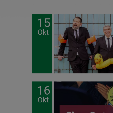
15
Okt
16
Okt