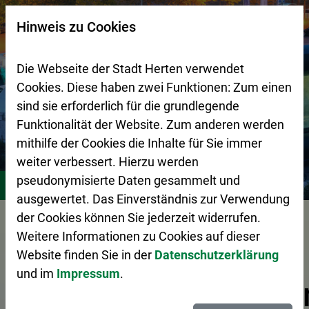
Zur Startseite (Schnelltaste 0)
Zum Seitenanfang springen (Schnelltaste A)
Zur Navigation/Menü springen (Schnelltaste M)
Zur Suche springen (Schnelltaste 8)
Zum Inhalt springen (Schnelltaste I)
Zum Fußbereich springen (Schnelltaste Z)
×
Hinweis zu Cookies
Suchseite mit Schnellsuche
Die Webseite der Stadt Herten verwendet
Cookies. Diese haben zwei Funktionen: Zum einen
sind sie erforderlich für die grundlegende
Funktionalität der Website. Zum anderen werden
mithilfe der Cookies die Inhalte für Sie immer
weiter verbessert. Hierzu werden
Stadtleben
Veranstaltungskalender
pseudonymisierte Daten gesammelt und
ausgewertet. Das Einverständnis zur Verwendung
Vorlesen
der Cookies können Sie jederzeit widerrufen.
Weitere Informationen zu Cookies auf dieser
Website finden Sie in der
Datenschutzerklärung
und im
Impressum
.
Veranstaltungskale