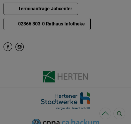
Terminanfrage Jobcenter
02366 303-0 Rathaus Infotheke