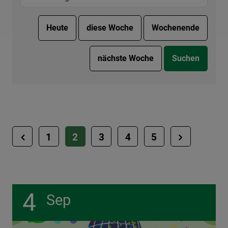
1
2
3
4
5
4
Sep