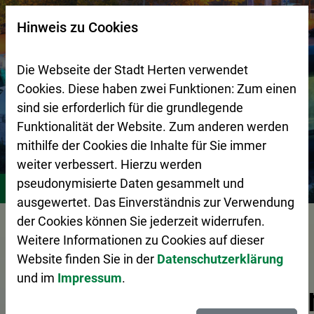
Zur Startseite (Schnelltaste 0)
Zum Seitenanfang springen (Schnelltaste A)
Zur Navigation/Menü springen (Schnelltaste M)
Zur Suche springen (Schnelltaste 8)
Zum Inhalt springen (Schnelltaste I)
Zum Fußbereich springen (Schnelltaste Z)
×
Hinweis zu Cookies
Suchseite mit Schnellsuche
Die Webseite der Stadt Herten verwendet
Cookies. Diese haben zwei Funktionen: Zum einen
sind sie erforderlich für die grundlegende
Funktionalität der Website. Zum anderen werden
mithilfe der Cookies die Inhalte für Sie immer
weiter verbessert. Hierzu werden
Stadtleben
Veranstaltungskalender
pseudonymisierte Daten gesammelt und
ausgewertet. Das Einverständnis zur Verwendung
Vorlesen
der Cookies können Sie jederzeit widerrufen.
Weitere Informationen zu Cookies auf dieser
Website finden Sie in der
Datenschutzerklärung
und im
Impressum
.
Veranstaltungskale