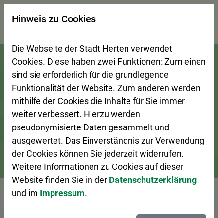
×
Hinweis zu Cookies
Suchseite mit Schnellsuche
Die Webseite der Stadt Herten verwendet
Zur Startseite (Schnelltaste 0)
Zum Seitenanfang springen (Schnelltaste A)
Zur Navigation/Menü springen (Schnelltaste M)
Zur Suche springen (Schnelltaste 8)
Zum Inhalt springen (Schnelltaste I)
Zum Fußbereich springen (Schnelltaste Z)
Cookies. Diese haben zwei Funktionen: Zum einen
sind sie erforderlich für die grundlegende
Funktionalität der Website. Zum anderen werden
mithilfe der Cookies die Inhalte für Sie immer
weiter verbessert. Hierzu werden
pseudonymisierte Daten gesammelt und
ausgewertet. Das Einverständnis zur Verwendung
der Cookies können Sie jederzeit widerrufen.
Weitere Informationen zu Cookies auf dieser
Stadtleben
Veranstaltungskalender
Veranstaltung – De
Website finden Sie in der
Datenschutzerklärung
und im
Impressum
.
Vorlesen