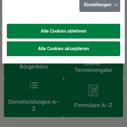
Einstellungen
Oops, an error occurred! Request: 216e5444d126d
Alle Cookies ablehnen
Alle Cookies akzeptieren
Online-
Bürgerbüro
Terminvergabe
Dienstleistungen A–
Formulare A–Z
Z