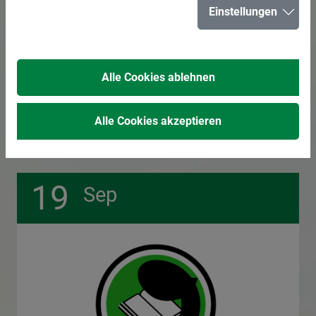
Einstellungen
Alle Cookies ablehnen
1
2
3
4
5
6
Alle Cookies akzeptieren
19
Sep