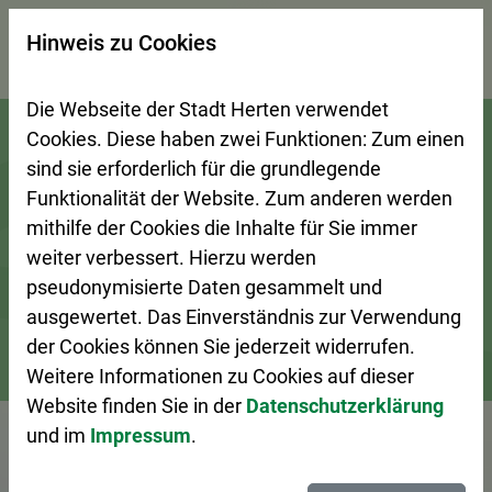
×
Hinweis zu Cookies
Suchseite mit Schnellsuche
Die Webseite der Stadt Herten verwendet
Zur Startseite (Schnelltaste 0)
Zum Seitenanfang springen (Schnelltaste A)
Zur Navigation/Menü springen (Schnelltaste M)
Zur Suche springen (Schnelltaste 8)
Zum Inhalt springen (Schnelltaste I)
Zum Fußbereich springen (Schnelltaste Z)
Cookies. Diese haben zwei Funktionen: Zum einen
sind sie erforderlich für die grundlegende
Funktionalität der Website. Zum anderen werden
mithilfe der Cookies die Inhalte für Sie immer
weiter verbessert. Hierzu werden
pseudonymisierte Daten gesammelt und
ausgewertet. Das Einverständnis zur Verwendung
der Cookies können Sie jederzeit widerrufen.
Weitere Informationen zu Cookies auf dieser
Stadtleben
Veranstaltungskalender
Veranstaltung – De
Website finden Sie in der
Datenschutzerklärung
und im
Impressum
.
Vorlesen