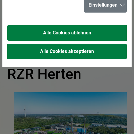
Einstellungen
Alle Cookies ablehnen
Besichtigung des
Abfallkraftwerks
Alle Cookies akzeptieren
RZR Herten