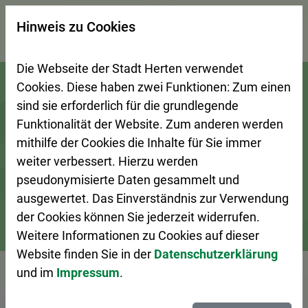
×
Hinweis zu Cookies
Suchseite mit Schnellsuche
Die Webseite der Stadt Herten verwendet
Zur Startseite (Schnelltaste 0)
Zum Seitenanfang springen (Schnelltaste A)
Zur Navigation/Menü springen (Schnelltaste M)
Zur Suche springen (Schnelltaste 8)
Zum Inhalt springen (Schnelltaste I)
Zum Fußbereich springen (Schnelltaste Z)
Cookies. Diese haben zwei Funktionen: Zum einen
sind sie erforderlich für die grundlegende
Funktionalität der Website. Zum anderen werden
mithilfe der Cookies die Inhalte für Sie immer
weiter verbessert. Hierzu werden
pseudonymisierte Daten gesammelt und
ausgewertet. Das Einverständnis zur Verwendung
der Cookies können Sie jederzeit widerrufen.
Weitere Informationen zu Cookies auf dieser
Stadtleben
Veranstaltungskalender
Veranstaltung – De
Website finden Sie in der
Datenschutzerklärung
und im
Impressum
.
Vorlesen