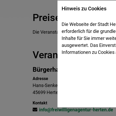
Hinweis zu Cookies
Preise
Die Webseite der Stadt He
erforderlich für die grund
Die Veranstaltung ist kostenfrei.
Inhalte für Sie immer wei
ausgewertet. Das Einverst
Veranstaltungsort
Informationen zu Cookies a
Bürgerhaus Herten
Adresse
Hans-Senkel-Platz 1
45699 Herten
Kontakt
info@freiwilligenagentur-herten.de