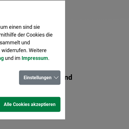
um einen sind sie
ithilfe der Cookies die
gesammelt und
 widerrufen. Weitere
ng
und im
Impressum
.
ncengerechtigkeit und
Einstellungen
nevera Ackermann
Alle Cookies akzeptieren