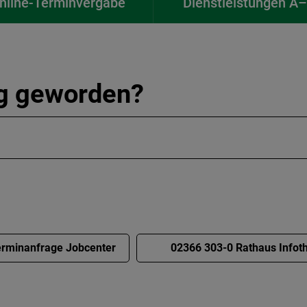
nline-Terminvergabe
Dienstleistungen A
ig geworden?
rminanfrage Jobcenter
02366 303-0 Rathaus Infot