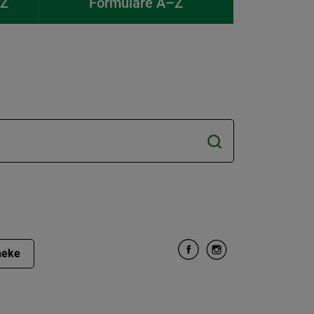
–Z
Formulare A–Z
heke