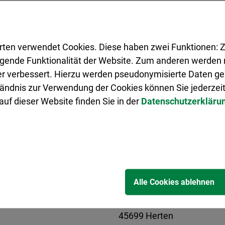
rten verwendet Cookies. Diese haben zwei Funktionen: Z
legende Funktionalität der Website. Zum anderen werden m
ter verbessert. Hierzu werden pseudonymisierte Daten 
ändnis zur Verwendung der Cookies können Sie jederzeit
Veranstalter
uf dieser Website finden Sie in der
Datenschutzerkläru
Ausschuss für Cha
Integration
Ansprechpartner/-in: Mu
Alle Cookies ablehnen
Adresse
Hans-Senkel-Platz 1
45699 Herten