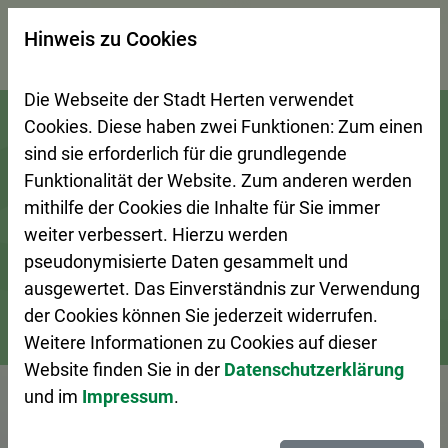
×
Hinweis zu Cookies
Suchseite mit Schnellsuche
Die Webseite der Stadt Herten verwendet
Zur Startseite (Schnelltaste 0)
Zum Seitenanfang springen (Schnelltaste A)
Zur Navigation/Menü springen (Schnelltaste M)
Zur Suche springen (Schnelltaste 8)
Zum Inhalt springen (Schnelltaste I)
Zum Fußbereich springen (Schnelltaste Z)
Cookies. Diese haben zwei Funktionen: Zum einen
sind sie erforderlich für die grundlegende
Funktionalität der Website. Zum anderen werden
mithilfe der Cookies die Inhalte für Sie immer
weiter verbessert. Hierzu werden
pseudonymisierte Daten gesammelt und
ausgewertet. Das Einverständnis zur Verwendung
der Cookies können Sie jederzeit widerrufen.
Weitere Informationen zu Cookies auf dieser
Stadtleben
Veranstaltungskalender
Veranstaltung – De
Website finden Sie in der
Datenschutzerklärung
und im
Impressum
.
Vorlesen