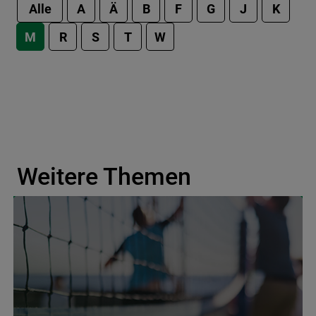
Alle
A
Ä
B
F
G
J
K
M
R
S
T
W
Weitere Themen