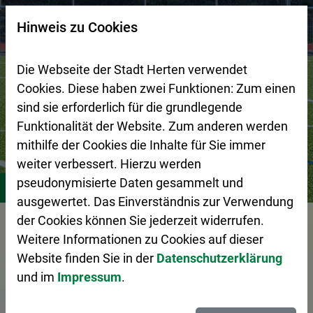
Zur Startseite (Schnelltaste 0)
Zum Seitenanfang springen (Schnelltaste A)
Zur Navigation/Menü springen (Schnelltaste M)
Zur Suche springen (Schnelltaste 8)
Zum Inhalt springen (Schnelltaste I)
Zum Fußbereich springen (Schnelltaste Z)
×
Hinweis zu Cookies
Suchseite mit Schnellsuche
Die Webseite der Stadt Herten verwendet
Cookies. Diese haben zwei Funktionen: Zum einen
sind sie erforderlich für die grundlegende
Funktionalität der Website. Zum anderen werden
mithilfe der Cookies die Inhalte für Sie immer
weiter verbessert. Hierzu werden
Stadtleben
Freizeit
Sport
Sportstätten
pseudonymisierte Daten gesammelt und
ausgewertet. Das Einverständnis zur Verwendung
der Cookies können Sie jederzeit widerrufen.
Vorlesen
Weitere Informationen zu Cookies auf dieser
Website finden Sie in der
Datenschutzerklärung
und im
Impressum
.