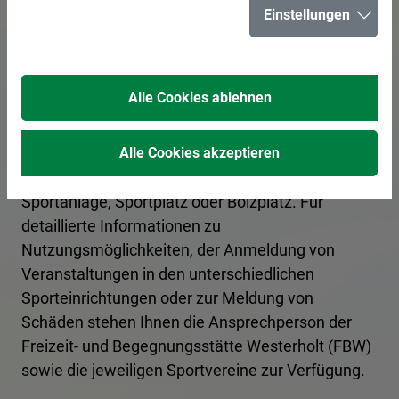
Sportstätten in
Einstellungen
Herten
Alle Cookies ablehnen
Sportlerinnen und Sportler treffen in den
Sportstätten in Herten auf optimale
Alle Cookies akzeptieren
Trainingsbedingungen, ob Sport- oder Turnhalle,
Sportanlage, Sportplatz oder Bolzplatz. Für
detaillierte Informationen zu
Nutzungsmöglichkeiten, der Anmeldung von
Veranstaltungen in den unterschiedlichen
Sporteinrichtungen oder zur Meldung von
Schäden stehen Ihnen die Ansprechperson der
Freizeit- und Begegnungsstätte Westerholt (FBW)
sowie die jeweiligen Sportvereine zur Verfügung.