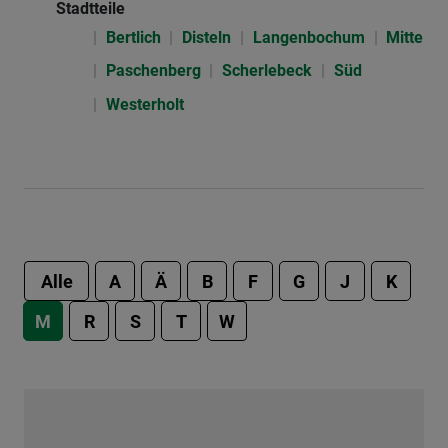
Stadtteile
Bertlich
Disteln
Langenbochum
Mitte
Paschenberg
Scherlebeck
Süd
Westerholt
Alle
A
Ä
B
F
G
J
K
M
R
S
T
W