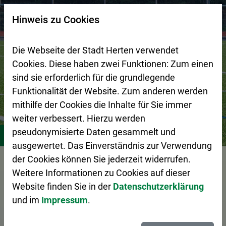
Zur Startseite (Schnelltaste 0)
Zum Seitenanfang springen (Schnelltaste A)
Zur Navigation/Menü springen (Schnelltaste M)
Zur Suche springen (Schnelltaste 8)
Zum Inhalt springen (Schnelltaste I)
Zum Fußbereich springen (Schnelltaste Z)
×
Hinweis zu Cookies
Suchseite mit Schnellsuche
Die Webseite der Stadt Herten verwendet
Cookies. Diese haben zwei Funktionen: Zum einen
sind sie erforderlich für die grundlegende
Funktionalität der Website. Zum anderen werden
mithilfe der Cookies die Inhalte für Sie immer
weiter verbessert. Hierzu werden
Stadtleben
Freizeit
Sport
Sportstätten
pseudonymisierte Daten gesammelt und
ausgewertet. Das Einverständnis zur Verwendung
der Cookies können Sie jederzeit widerrufen.
Vorlesen
Weitere Informationen zu Cookies auf dieser
Website finden Sie in der
Datenschutzerklärung
und im
Impressum
.