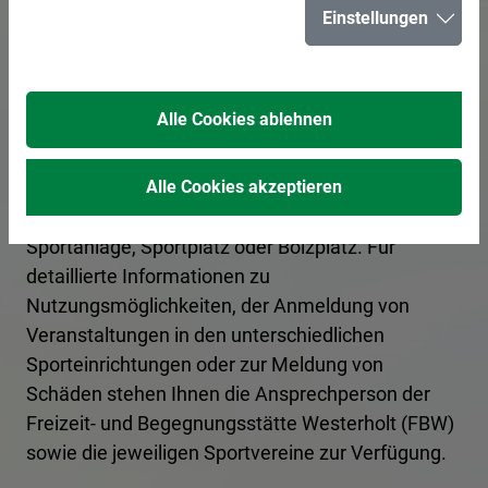
Sportstätten in
Einstellungen
Herten
Alle Cookies ablehnen
Sportlerinnen und Sportler treffen in den
Sportstätten in Herten auf optimale
Alle Cookies akzeptieren
Trainingsbedingungen, ob Sport- oder Turnhalle,
Sportanlage, Sportplatz oder Bolzplatz. Für
detaillierte Informationen zu
Nutzungsmöglichkeiten, der Anmeldung von
Veranstaltungen in den unterschiedlichen
Sporteinrichtungen oder zur Meldung von
Schäden stehen Ihnen die Ansprechperson der
Freizeit- und Begegnungsstätte Westerholt (FBW)
sowie die jeweiligen Sportvereine zur Verfügung.