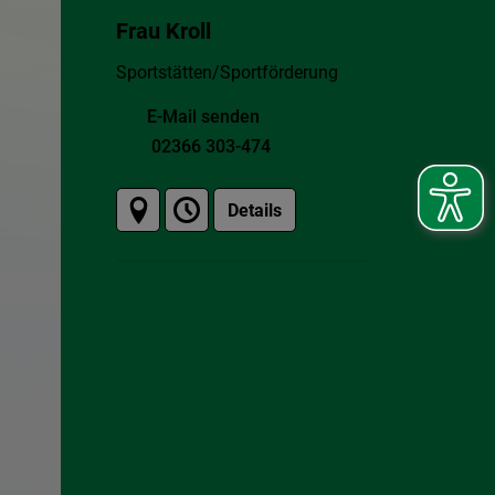
Frau Kroll
Sportstätten/Sportförderung
E-Mail senden
02366 303-474
Details