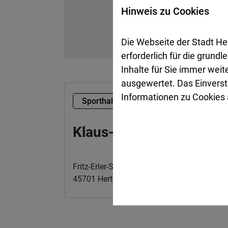
Hinweis zu Cookies
Die Webseite der Stadt He
erforderlich für die grund
Inhalte für Sie immer wei
ausgewertet. Das Einverst
Informationen zu Cookies a
Sporthalle
Mitte
Klaus-Bechtel-Halle
Fritz-Erler-Straße 2
45701 Herten