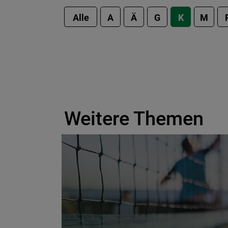
Alle
A
Ä
G
K
M
Weitere Themen