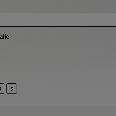
alle
R
S