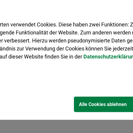
rten verwendet Cookies. Diese haben zwei Funktionen: Z
legende Funktionalität der Website. Zum anderen werden m
ter verbessert. Hierzu werden pseudonymisierte Daten 
ändnis zur Verwendung der Cookies können Sie jederzeit
uf dieser Website finden Sie in der
Datenschutzerkläru
Sporthalle
Paschenberg
Knappenhalle
Paschenbergstraße 97
Alle Cookies ablehnen
45699 Herten