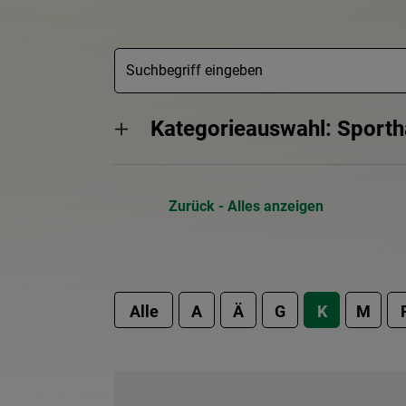
Kategorieauswahl: Sporth
Zurück - Alles anzeigen
Alle
A
Ä
G
K
M