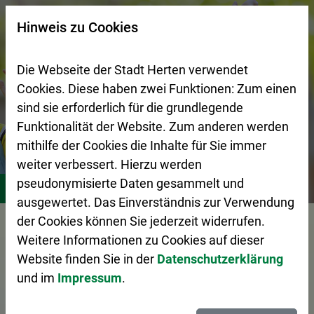
Zur Startseite (Schnelltaste 0)
Zum Seitenanfang springen (Schnelltaste A)
Zur Navigation/Menü springen (Schnelltaste M)
Zur Suche springen (Schnelltaste 8)
Zum Inhalt springen (Schnelltaste I)
Zum Fußbereich springen (Schnelltaste Z)
×
Hinweis zu Cookies
Suchseite mit Schnellsuche
Die Webseite der Stadt Herten verwendet
Cookies. Diese haben zwei Funktionen: Zum einen
sind sie erforderlich für die grundlegende
Funktionalität der Website. Zum anderen werden
mithilfe der Cookies die Inhalte für Sie immer
weiter verbessert. Hierzu werden
Stadtleben
Bildung
Schulen
pseudonymisierte Daten gesammelt und
ausgewertet. Das Einverständnis zur Verwendung
Vorlesen
der Cookies können Sie jederzeit widerrufen.
Weitere Informationen zu Cookies auf dieser
Website finden Sie in der
Datenschutzerklärung
und im
Impressum
.
Schulen in Herten