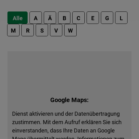
Alle
A
Ä
B
C
E
G
L
M
R
S
V
W
Google Maps:
Dienst aktivieren und der Datenübertragung
zustimmen. Mit dem Aufruf erklären Sie sich
einverstanden, dass Ihre Daten an Google
Maps übermittelt werden. Informationen zum