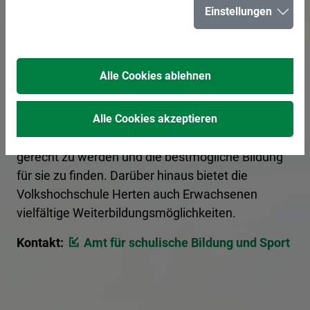
Einstellungen
In der Stadt Herten bereiten 15 Schulen junge
Bürgerinnen und Bürger optimal auf ihre Zukunft
Alle Cookies ablehnen
vor. Eltern haben die Möglichkeit, sich über die
verschiedenen Schulformen von Grundschulen bis
zu weiterführenden Schulen zu informieren, um
Alle Cookies akzeptieren
den individuellen Bedürfnissen ihrer Kinder
gerecht zu werden und die bestmögliche Bildung
für sie zu finden. Darüber hinaus bietet die
Volkshochschule Herten auch Erwachsenen
vielfältige Weiterbildungsmöglichkeiten.
Kontakt:
Amt für schulische Bildung und Sport