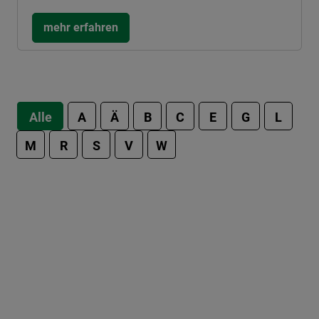
mehr erfahren
Alle
A
Ä
B
C
E
G
L
M
R
S
V
W