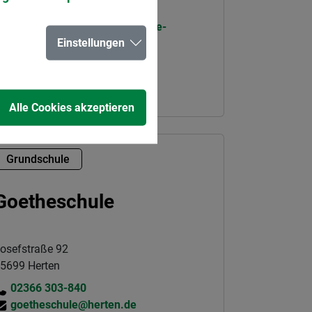
kontakt@lwl-cbs.de
www.lwl-christy-brown-schule-
Einstellungen
herten.de
mehr erfahren
Alle Cookies akzeptieren
Grundschule
Goetheschule
osefstraße 92
5699 Herten
02366 303-840
goetheschule@herten.de