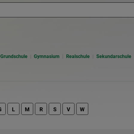
Grundschule
Gymnasium
Realschule
Sekundarschule
G
L
M
R
S
V
W