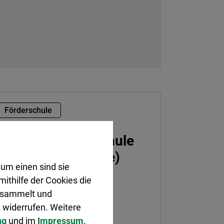
Förderschule
Christy-Brown-Schule
(LWL-Förderschule)
um einen sind sie
ithilfe der Cookies die
ofstraße 26
gesammelt und
5701 Herten
 widerrufen. Weitere
02366 95770
ng
und im
Impressum
.