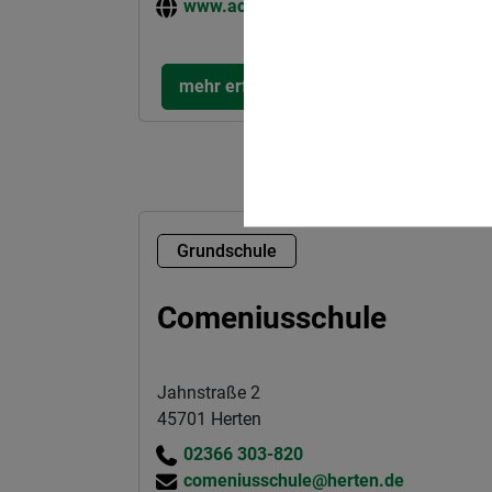
www.achtenbeck-schule.de
mehr erfahren
Grundschule
Comeniusschule
Jahnstraße 2
45701 Herten
02366 303-820
comeniusschule@herten.de