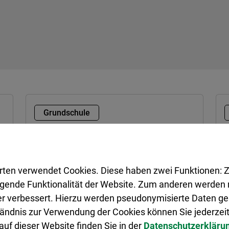
Grundschule
Barbaraschule
rten verwendet Cookies. Diese haben zwei Funktionen: Z
Wallstraße 32
legende Funktionalität der Website. Zum anderen werden m
45701 Herten
H
ter verbessert. Hierzu werden pseudonymisierte Daten 
02366 303-810
4
ändnis zur Verwendung der Cookies können Sie jederzeit
barbaraschule@herten.de
uf dieser Website finden Sie in der
Datenschutzerkläru