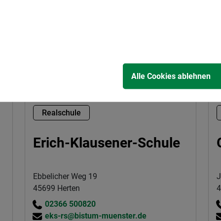
www.barbaraschule-herten.de
mehr erfahren
Alle Cookies ablehnen
Realschule
Erich-Klausener-Schule
Ebbelicher Weg 19
J
45699 Herten
4
02366 500820
eks-rs@bistum-muenster.de