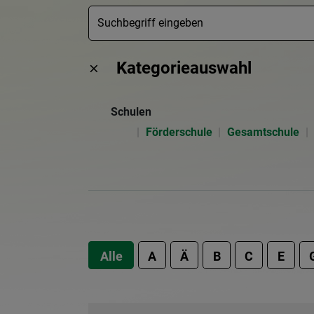
Kategorieauswahl
Schulen
Förderschule
Gesamtschule
Alle
A
Ä
B
C
E