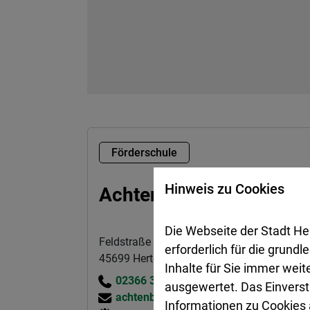
Förderschule
Hinweis zu Cookies
Achtenbeckschule
Die Webseite der Stadt He
Feldstraße 43
erforderlich für die grund
45699 Herten
Inhalte für Sie immer wei
02366 303-960
ausgewertet. Das Einverst
achtenbeckschule@herten.de
Informationen zu Cookies a