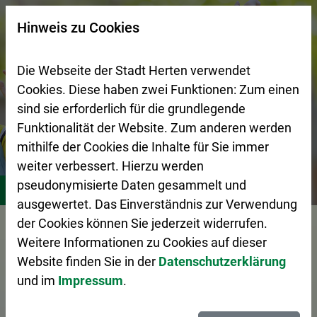
Zur Startseite (Schnelltaste 0)
Zum Seitenanfang springen (Schnelltaste A)
Zur Navigation/Menü springen (Schnelltaste M)
Zur Suche springen (Schnelltaste 8)
Zum Inhalt springen (Schnelltaste I)
Zum Fußbereich springen (Schnelltaste Z)
×
Hinweis zu Cookies
Suchseite mit Schnellsuche
Die Webseite der Stadt Herten verwendet
Cookies. Diese haben zwei Funktionen: Zum einen
sind sie erforderlich für die grundlegende
Funktionalität der Website. Zum anderen werden
mithilfe der Cookies die Inhalte für Sie immer
weiter verbessert. Hierzu werden
Stadtleben
Bildung
Schulen
pseudonymisierte Daten gesammelt und
ausgewertet. Das Einverständnis zur Verwendung
Vorlesen
der Cookies können Sie jederzeit widerrufen.
Weitere Informationen zu Cookies auf dieser
Website finden Sie in der
Datenschutzerklärung
und im
Impressum
.
Schulen in Herten