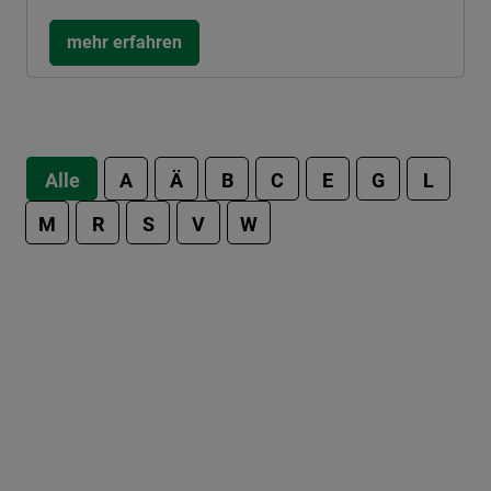
mehr erfahren
Alle
A
Ä
B
C
E
G
L
M
R
S
V
W