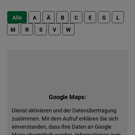
Alle
A
Ä
B
C
E
G
L
M
R
S
V
W
Google Maps:
Dienst aktivieren und der Datenübertragung
zustimmen. Mit dem Aufruf erklären Sie sich
einverstanden, dass Ihre Daten an Google
Maps übermittelt werden. Informationen zum