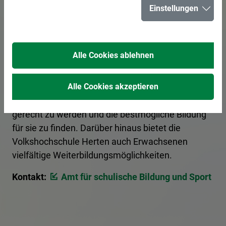
Einstellungen
In der Stadt Herten bereiten 15 Schulen junge
Bürgerinnen und Bürger optimal auf ihre Zukunft
Alle Cookies ablehnen
vor. Eltern haben die Möglichkeit, sich über die
verschiedenen Schulformen von Grundschulen bis
zu weiterführenden Schulen zu informieren, um
Alle Cookies akzeptieren
den individuellen Bedürfnissen ihrer Kinder
gerecht zu werden und die bestmögliche Bildung
für sie zu finden. Darüber hinaus bietet die
Volkshochschule Herten auch Erwachsenen
vielfältige Weiterbildungsmöglichkeiten.
Kontakt:
Amt für schulische Bildung und Sport