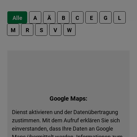
Alle
A
Ä
B
C
E
G
L
M
R
S
V
W
Google Maps:
Dienst aktivieren und der Datenübertragung
zustimmen. Mit dem Aufruf erklären Sie sich
einverstanden, dass Ihre Daten an Google
Maps übermittelt werden. Informationen zum