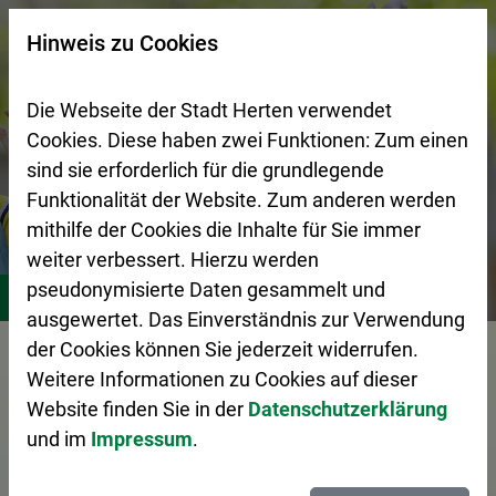
Zur Startseite (Schnelltaste 0)
Zum Seitenanfang springen (Schnelltaste A)
Zur Navigation/Menü springen (Schnelltaste M)
Zur Suche springen (Schnelltaste 8)
Zum Inhalt springen (Schnelltaste I)
Zum Fußbereich springen (Schnelltaste Z)
×
Hinweis zu Cookies
Suchseite mit Schnellsuche
Die Webseite der Stadt Herten verwendet
Cookies. Diese haben zwei Funktionen: Zum einen
sind sie erforderlich für die grundlegende
Funktionalität der Website. Zum anderen werden
mithilfe der Cookies die Inhalte für Sie immer
weiter verbessert. Hierzu werden
Stadtleben
Bildung
Schulen
pseudonymisierte Daten gesammelt und
ausgewertet. Das Einverständnis zur Verwendung
Vorlesen
der Cookies können Sie jederzeit widerrufen.
Weitere Informationen zu Cookies auf dieser
Website finden Sie in der
Datenschutzerklärung
und im
Impressum
.
Schulen in Herten