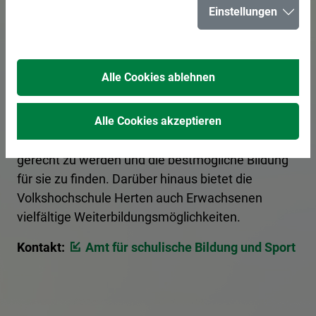
Einstellungen
In der Stadt Herten bereiten 15 Schulen junge
Bürgerinnen und Bürger optimal auf ihre Zukunft
Alle Cookies ablehnen
vor. Eltern haben die Möglichkeit, sich über die
verschiedenen Schulformen von Grundschulen bis
zu weiterführenden Schulen zu informieren, um
Alle Cookies akzeptieren
den individuellen Bedürfnissen ihrer Kinder
gerecht zu werden und die bestmögliche Bildung
für sie zu finden. Darüber hinaus bietet die
Volkshochschule Herten auch Erwachsenen
vielfältige Weiterbildungsmöglichkeiten.
Kontakt:
Amt für schulische Bildung und Sport