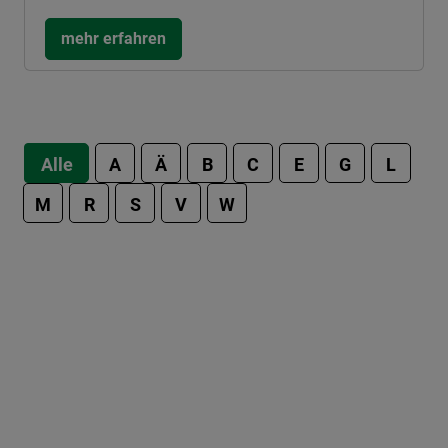
mehr erfahren
Alle
A
Ä
B
C
E
G
L
M
R
S
V
W