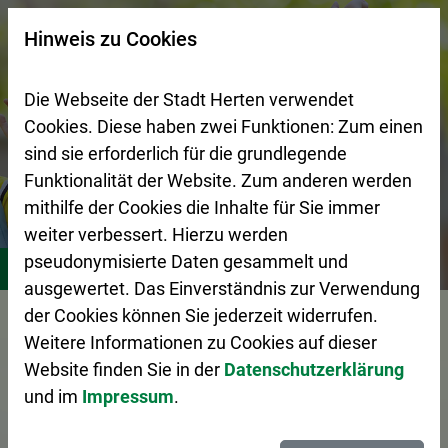
Zur Startseite (Schnelltaste 0)
Zum Seitenanfang springen (Schnelltaste A)
Zur Navigation/Menü springen (Schnelltaste M)
Zur Suche springen (Schnelltaste 8)
Zum Inhalt springen (Schnelltaste I)
Zum Fußbereich springen (Schnelltaste Z)
×
Hinweis zu Cookies
Suchseite mit Schnellsuche
Die Webseite der Stadt Herten verwendet
Cookies. Diese haben zwei Funktionen: Zum einen
sind sie erforderlich für die grundlegende
Funktionalität der Website. Zum anderen werden
mithilfe der Cookies die Inhalte für Sie immer
weiter verbessert. Hierzu werden
Stadtleben
Bildung
Schulen
pseudonymisierte Daten gesammelt und
ausgewertet. Das Einverständnis zur Verwendung
Vorlesen
der Cookies können Sie jederzeit widerrufen.
Weitere Informationen zu Cookies auf dieser
Website finden Sie in der
Datenschutzerklärung
und im
Impressum
.
Schulen in Herten