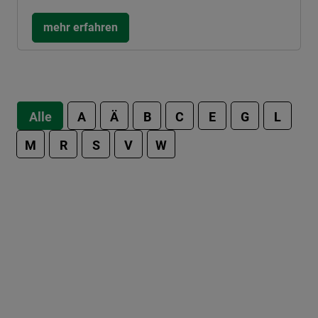
mehr erfahren
Alle
A
Ä
B
C
E
G
L
M
R
S
V
W