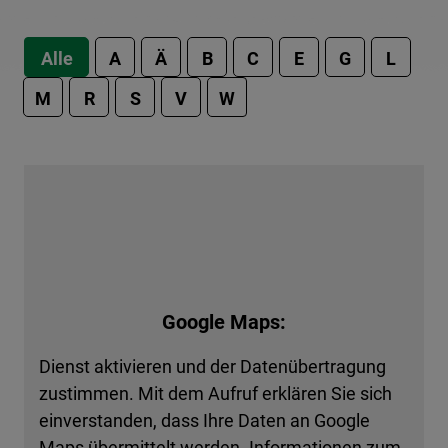
Alle
A
Ä
B
C
E
G
L
M
R
S
V
W
Google Maps:
Dienst aktivieren und der Datenübertragung
zustimmen. Mit dem Aufruf erklären Sie sich
einverstanden, dass Ihre Daten an Google
Maps übermittelt werden. Informationen zum