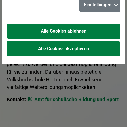
Einstellungen
In der Stadt Herten bereiten 15 Schulen junge
Bürgerinnen und Bürger optimal auf ihre Zukunft
Alle Cookies ablehnen
vor. Eltern haben die Möglichkeit, sich über die
verschiedenen Schulformen von Grundschulen bis
zu weiterführenden Schulen zu informieren, um
Alle Cookies akzeptieren
den individuellen Bedürfnissen ihrer Kinder
gerecht zu werden und die bestmögliche Bildung
für sie zu finden. Darüber hinaus bietet die
Volkshochschule Herten auch Erwachsenen
vielfältige Weiterbildungsmöglichkeiten.
Kontakt:
Amt für schulische Bildung und Sport