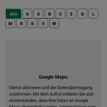
Alle
A
Ä
B
C
E
G
L
M
R
S
V
W
Google Maps:
Dienst aktivieren und der Datenübertragung
zustimmen. Mit dem Aufruf erklären Sie sich
einverstanden, dass Ihre Daten an Google
Maps übermittelt werden. Informationen zum