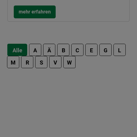
mehr erfahren
Alle
A
Ä
B
C
E
G
L
M
R
S
V
W