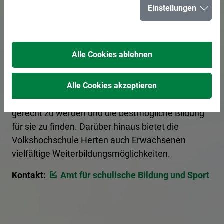
Einstellungen
In der Stadt Herten bereiten 15 Schulen junge
Bürgerinnen und Bürger optimal auf ihre Zukunft
Alle Cookies ablehnen
vor. Eltern haben die Möglichkeit, sich über die
verschiedenen Schulformen von Grundschulen bis
zu weiterführenden Schulen zu informieren, um
Alle Cookies akzeptieren
den individuellen Bedürfnissen ihrer Kinder
gerecht zu werden und die bestmögliche Bildung
für sie zu finden. Darüber hinaus bietet die
Volkshochschule Herten auch Erwachsenen
vielfältige Weiterbildungsmöglichkeiten.
Kontakt:
Amt für schulische Bildung und Sport