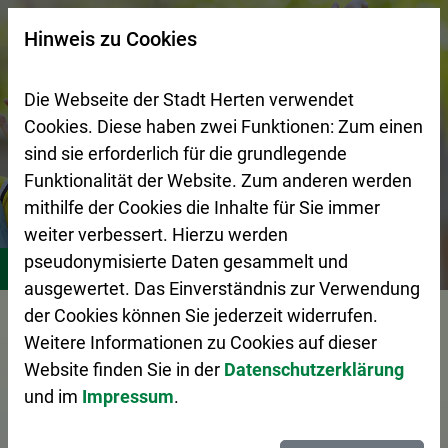
Zur Startseite (Schnelltaste 0)
Zum Seitenanfang springen (Schnelltaste A)
Zur Navigation/Menü springen (Schnelltaste M)
Zur Suche springen (Schnelltaste 8)
Zum Inhalt springen (Schnelltaste I)
Zum Fußbereich springen (Schnelltaste Z)
×
Hinweis zu Cookies
Suchseite mit Schnellsuche
Die Webseite der Stadt Herten verwendet
Cookies. Diese haben zwei Funktionen: Zum einen
sind sie erforderlich für die grundlegende
Funktionalität der Website. Zum anderen werden
mithilfe der Cookies die Inhalte für Sie immer
weiter verbessert. Hierzu werden
Stadtleben
Bildung
Schulen
pseudonymisierte Daten gesammelt und
ausgewertet. Das Einverständnis zur Verwendung
Vorlesen
der Cookies können Sie jederzeit widerrufen.
Weitere Informationen zu Cookies auf dieser
Website finden Sie in der
Datenschutzerklärung
und im
Impressum
.
Schulen in Herten