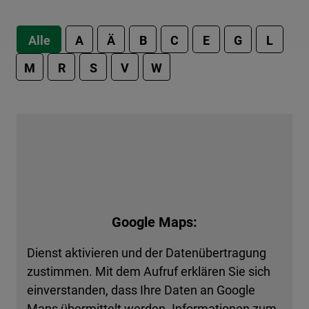
Alle
A
Ä
B
C
E
G
L
M
R
S
V
W
Google Maps:
Dienst aktivieren und der Datenübertragung
zustimmen. Mit dem Aufruf erklären Sie sich
einverstanden, dass Ihre Daten an Google
Maps übermittelt werden. Informationen zum