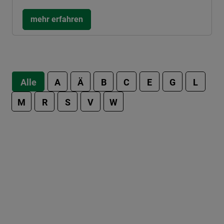
mehr erfahren
Alle
A
Ä
B
C
E
G
L
M
R
S
V
W