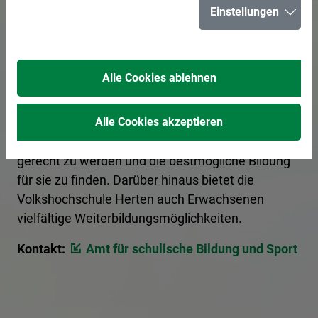
Einstellungen
In der Stadt Herten bereiten 15 Schulen junge
Bürgerinnen und Bürger optimal auf ihre Zukunft
Alle Cookies ablehnen
vor. Eltern haben die Möglichkeit, sich über die
verschiedenen Schulformen von Grundschulen bis
zu weiterführenden Schulen zu informieren, um
Alle Cookies akzeptieren
den individuellen Bedürfnissen ihrer Kinder
gerecht zu werden und die bestmögliche Bildung
für sie zu finden. Darüber hinaus bietet die
Volkshochschule Herten auch Erwachsenen
vielfältige Weiterbildungsmöglichkeiten.
Kontakt:
Amt für schulische Bildung und Sport