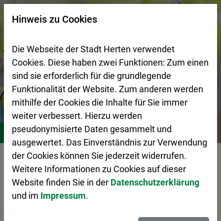
Zur Startseite (Schnelltaste 0)
Zum Seitenanfang springen (Schnelltaste A)
Zur Navigation/Menü springen (Schnelltaste M)
Zur Suche springen (Schnelltaste 8)
Zum Inhalt springen (Schnelltaste I)
Zum Fußbereich springen (Schnelltaste Z)
×
Hinweis zu Cookies
Suchseite mit Schnellsuche
Die Webseite der Stadt Herten verwendet
Cookies. Diese haben zwei Funktionen: Zum einen
sind sie erforderlich für die grundlegende
Funktionalität der Website. Zum anderen werden
mithilfe der Cookies die Inhalte für Sie immer
weiter verbessert. Hierzu werden
Stadtleben
Bildung
Schulen
pseudonymisierte Daten gesammelt und
ausgewertet. Das Einverständnis zur Verwendung
Vorlesen
der Cookies können Sie jederzeit widerrufen.
Weitere Informationen zu Cookies auf dieser
Website finden Sie in der
Datenschutzerklärung
und im
Impressum
.
Schulen in Herten