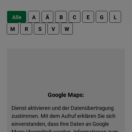
Alle
A
Ä
B
C
E
G
L
M
R
S
V
W
Google Maps:
Dienst aktivieren und der Datenübertragung
zustimmen. Mit dem Aufruf erklären Sie sich
einverstanden, dass Ihre Daten an Google
Maps übermittelt werden. Informationen zum