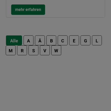
mehr erfahren
Alle
A
Ä
B
C
E
G
L
M
R
S
V
W