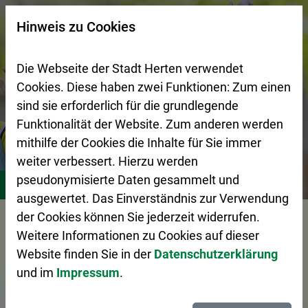
Zur Startseite (Schnelltaste 0)
Zum Seitenanfang springen (Schnelltaste A)
Zur Navigation/Menü springen (Schnelltaste M)
Zur Suche springen (Schnelltaste 8)
Zum Inhalt springen (Schnelltaste I)
Zum Fußbereich springen (Schnelltaste Z)
×
Hinweis zu Cookies
Suchseite mit Schnellsuche
Die Webseite der Stadt Herten verwendet
Cookies. Diese haben zwei Funktionen: Zum einen
sind sie erforderlich für die grundlegende
Funktionalität der Website. Zum anderen werden
mithilfe der Cookies die Inhalte für Sie immer
weiter verbessert. Hierzu werden
Stadtleben
Bildung
Schulen
pseudonymisierte Daten gesammelt und
ausgewertet. Das Einverständnis zur Verwendung
Vorlesen
der Cookies können Sie jederzeit widerrufen.
Weitere Informationen zu Cookies auf dieser
Website finden Sie in der
Datenschutzerklärung
und im
Impressum
.
Schulen in Herten