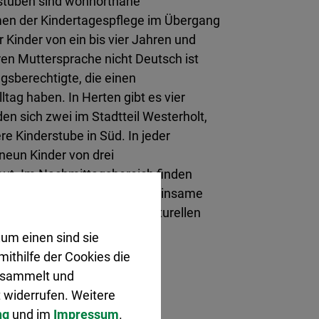
rstuben sind wohnortnahe
en der Kindertagespflege im Übergang
r Kinder von ein bis vier Jahren und
eren Muttersprache nicht Deutsch ist
gsberechtigte, die einen
tag haben. In Herten gibt es vier
en sich zwei im Stadtteil Westerholt,
re Kinderstube in Süd. In jeder
neun Kinder von drei
ut. Im Nachmittagsbereich finden
en Familien statt. Die gemeinsame
m Kennenlernen und interkulturellen
um einen sind sie
ithilfe der Cookies die
gesammelt und
 widerrufen. Weitere
ng
und im
Impressum
.