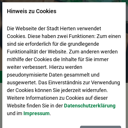
Zur Startseite (Schnelltaste 0)
Zum Seitenanfang springen (Schnelltaste A)
Zur Navigation/Menü springen (Schnelltaste M)
Zur Suche springen (Schnelltaste 8)
Zum Inhalt springen (Schnelltaste I)
Zum Fußbereich springen (Schnelltaste Z)
×
Hinweis zu Cookies
Suchseite mit Schnellsuche
Die Webseite der Stadt Herten verwendet
Cookies. Diese haben zwei Funktionen: Zum einen
sind sie erforderlich für die grundlegende
Funktionalität der Website. Zum anderen werden
mithilfe der Cookies die Inhalte für Sie immer
weiter verbessert. Hierzu werden
Stadtleben
Freizeitangebote für Kids und Teens
Kultu
pseudonymisierte Daten gesammelt und
ausgewertet. Das Einverständnis zur Verwendung
der Cookies können Sie jederzeit widerrufen.
Vorlesen
Weitere Informationen zu Cookies auf dieser
Website finden Sie in der
Datenschutzerklärung
und im
Impressum
.