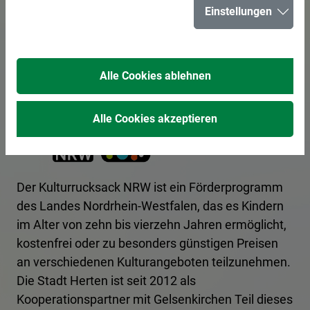
Kulturrucksack
Einstellungen
NRW
Alle Cookies ablehnen
Alle Cookies akzeptieren
Der Kulturrucksack NRW ist ein Förderprogramm
des Landes Nordrhein-Westfalen, das es Kindern
im Alter von zehn bis vierzehn Jahren ermöglicht,
kostenfrei oder zu besonders günstigen Preisen
an verschiedenen Kulturangeboten teilzunehmen.
Die Stadt Herten ist seit 2012 als
Kooperationspartner mit Gelsenkirchen Teil dieses