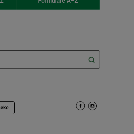
–Z
Formulare A–Z
heke