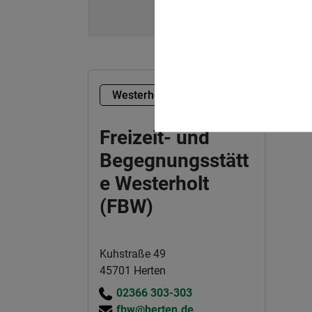
Westerholt
Freizeit- und
Begegnungsstätt
e Westerholt
(FBW)
Kuhstraße 49
45701 Herten
02366 303-303
fbw@herten.de