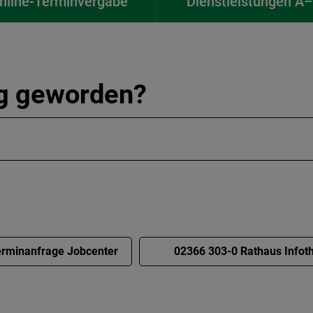
nline-Terminvergabe
Dienstleistungen A
ig geworden?
rminanfrage Jobcenter
02366 303-0 Rathaus Infot