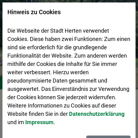
Zur Startseite (Schnelltaste 0)
Zum Seitenanfang springen (Schnelltaste A)
Zur Navigation/Menü springen (Schnelltaste M)
Zur Suche springen (Schnelltaste 8)
Zum Inhalt springen (Schnelltaste I)
Zum Fußbereich springen (Schnelltaste Z)
×
Hinweis zu Cookies
Suchseite mit Schnellsuche
Die Webseite der Stadt Herten verwendet
Cookies. Diese haben zwei Funktionen: Zum einen
sind sie erforderlich für die grundlegende
Funktionalität der Website. Zum anderen werden
mithilfe der Cookies die Inhalte für Sie immer
weiter verbessert. Hierzu werden
Stadtleben
Freizeitangebote für Kids und Teens
Stand
pseudonymisierte Daten gesammelt und
ausgewertet. Das Einverständnis zur Verwendung
Vorlesen
der Cookies können Sie jederzeit widerrufen.
Weitere Informationen zu Cookies auf dieser
Website finden Sie in der
Datenschutzerklärung
und im
Impressum
.
Standorte