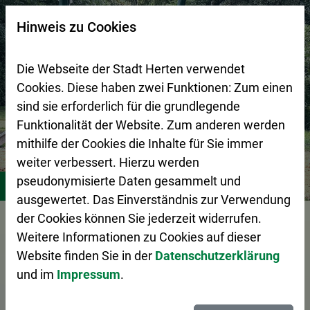
Zur Startseite (Schnelltaste 0)
Zum Seitenanfang springen (Schnelltaste A)
Zur Navigation/Menü springen (Schnelltaste M)
Zur Suche springen (Schnelltaste 8)
Zum Inhalt springen (Schnelltaste I)
Zum Fußbereich springen (Schnelltaste Z)
×
Hinweis zu Cookies
Suchseite mit Schnellsuche
Die Webseite der Stadt Herten verwendet
Cookies. Diese haben zwei Funktionen: Zum einen
sind sie erforderlich für die grundlegende
Funktionalität der Website. Zum anderen werden
mithilfe der Cookies die Inhalte für Sie immer
weiter verbessert. Hierzu werden
Stadtleben
Freizeitangebote für Kids und Teens
Stand
pseudonymisierte Daten gesammelt und
ausgewertet. Das Einverständnis zur Verwendung
Vorlesen
der Cookies können Sie jederzeit widerrufen.
Weitere Informationen zu Cookies auf dieser
Website finden Sie in der
Datenschutzerklärung
und im
Impressum
.
Standorte