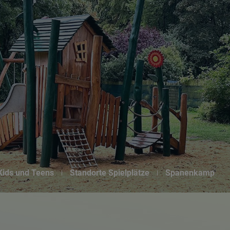
Suchseite mit Schnellsuche
 Kids und Teens
Standorte Spielplätze
Spanenkamp