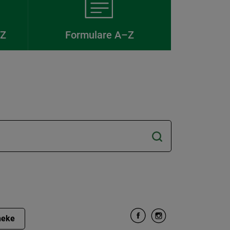
–Z
Formulare A–Z
heke