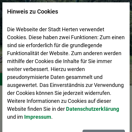
Zur Startseite (Schnelltaste 0)
Zum Seitenanfang springen (Schnelltaste A)
Zur Navigation/Menü springen (Schnelltaste M)
Zur Suche springen (Schnelltaste 8)
Zum Inhalt springen (Schnelltaste I)
Zum Fußbereich springen (Schnelltaste Z)
×
Hinweis zu Cookies
Suchseite mit Schnellsuche
Die Webseite der Stadt Herten verwendet
Cookies. Diese haben zwei Funktionen: Zum einen
sind sie erforderlich für die grundlegende
Funktionalität der Website. Zum anderen werden
mithilfe der Cookies die Inhalte für Sie immer
weiter verbessert. Hierzu werden
Stadtleben
Freizeitangebote für Kids und Teens
Stand
pseudonymisierte Daten gesammelt und
ausgewertet. Das Einverständnis zur Verwendung
Vorlesen
der Cookies können Sie jederzeit widerrufen.
Weitere Informationen zu Cookies auf dieser
Website finden Sie in der
Datenschutzerklärung
und im
Impressum
.
Standorte