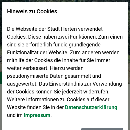
Zur Startseite (Schnelltaste 0)
Zum Seitenanfang springen (Schnelltaste A)
Zur Navigation/Menü springen (Schnelltaste M)
Zur Suche springen (Schnelltaste 8)
Zum Inhalt springen (Schnelltaste I)
Zum Fußbereich springen (Schnelltaste Z)
×
Hinweis zu Cookies
Suchseite mit Schnellsuche
Die Webseite der Stadt Herten verwendet
Cookies. Diese haben zwei Funktionen: Zum einen
sind sie erforderlich für die grundlegende
Funktionalität der Website. Zum anderen werden
mithilfe der Cookies die Inhalte für Sie immer
weiter verbessert. Hierzu werden
Stadtleben
Freizeitangebote für Kids und Teens
Stand
pseudonymisierte Daten gesammelt und
ausgewertet. Das Einverständnis zur Verwendung
Vorlesen
der Cookies können Sie jederzeit widerrufen.
Weitere Informationen zu Cookies auf dieser
Website finden Sie in der
Datenschutzerklärung
und im
Impressum
.
Standorte