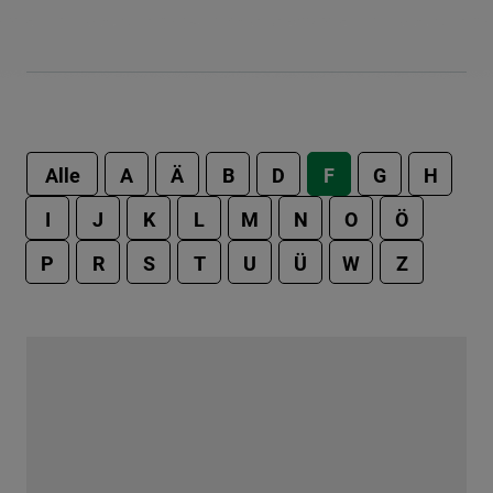
Alle
A
Ä
B
D
F
G
H
I
J
K
L
M
N
O
Ö
P
R
S
T
U
Ü
W
Z