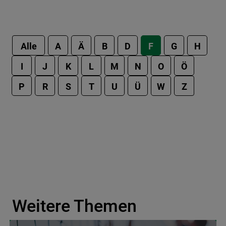
Alle
A
Ä
B
D
F
G
H
I
J
K
L
M
N
O
Ö
P
R
S
T
U
Ü
W
Z
Weitere Themen