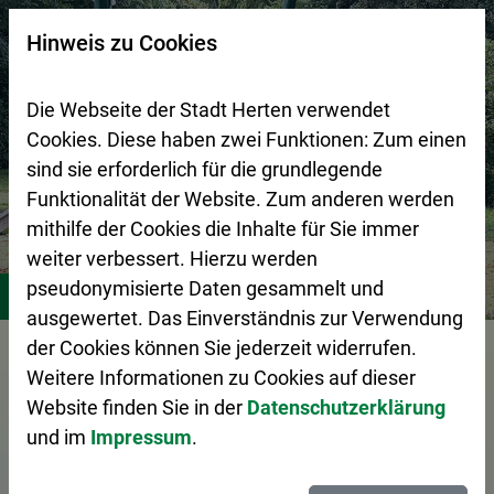
Zur Startseite (Schnelltaste 0)
Zum Seitenanfang springen (Schnelltaste A)
Zur Navigation/Menü springen (Schnelltaste M)
Zur Suche springen (Schnelltaste 8)
Zum Inhalt springen (Schnelltaste I)
Zum Fußbereich springen (Schnelltaste Z)
×
Hinweis zu Cookies
Suchseite mit Schnellsuche
Die Webseite der Stadt Herten verwendet
Cookies. Diese haben zwei Funktionen: Zum einen
sind sie erforderlich für die grundlegende
Funktionalität der Website. Zum anderen werden
mithilfe der Cookies die Inhalte für Sie immer
weiter verbessert. Hierzu werden
Stadtleben
Freizeitangebote für Kids und Teens
Stand
pseudonymisierte Daten gesammelt und
ausgewertet. Das Einverständnis zur Verwendung
Vorlesen
der Cookies können Sie jederzeit widerrufen.
Weitere Informationen zu Cookies auf dieser
Website finden Sie in der
Datenschutzerklärung
und im
Impressum
.
Standorte