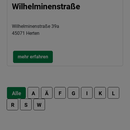
Wilhelminenstraße
Wilhelminenstraße 39a
45071 Herten
mehr erfahren
Alle
A
Ä
F
G
I
K
L
R
S
W