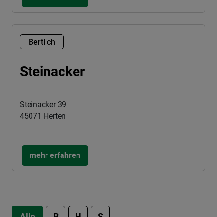
Bertlich
Steinacker
Steinacker 39
45071 Herten
mehr erfahren
Alle
B
H
S