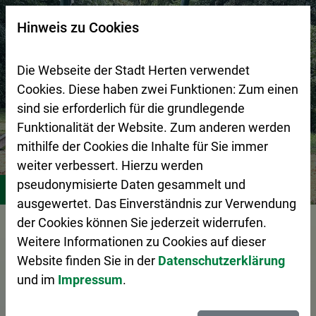
Zur Startseite (Schnelltaste 0)
Zum Seitenanfang springen (Schnelltaste A)
Zur Navigation/Menü springen (Schnelltaste M)
Zur Suche springen (Schnelltaste 8)
Zum Inhalt springen (Schnelltaste I)
Zum Fußbereich springen (Schnelltaste Z)
×
Hinweis zu Cookies
Suchseite mit Schnellsuche
Die Webseite der Stadt Herten verwendet
Cookies. Diese haben zwei Funktionen: Zum einen
sind sie erforderlich für die grundlegende
Funktionalität der Website. Zum anderen werden
mithilfe der Cookies die Inhalte für Sie immer
weiter verbessert. Hierzu werden
Stadtleben
Freizeitangebote für Kids und Teens
Stand
pseudonymisierte Daten gesammelt und
ausgewertet. Das Einverständnis zur Verwendung
Vorlesen
der Cookies können Sie jederzeit widerrufen.
Weitere Informationen zu Cookies auf dieser
Website finden Sie in der
Datenschutzerklärung
und im
Impressum
.
Standorte