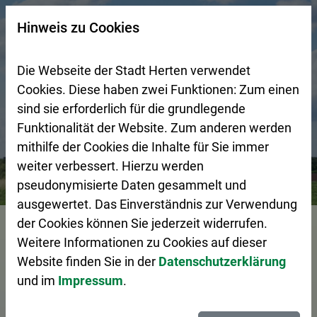
Zur Startseite (Schnelltaste 0)
Zum Seitenanfang springen (Schnelltaste A)
Zur Navigation/Menü springen (Schnelltaste M)
Zur Suche springen (Schnelltaste 8)
Zum Inhalt springen (Schnelltaste I)
Zum Fußbereich springen (Schnelltaste Z)
×
Hinweis zu Cookies
Suchseite mit Schnellsuche
Die Webseite der Stadt Herten verwendet
Cookies. Diese haben zwei Funktionen: Zum einen
sind sie erforderlich für die grundlegende
Funktionalität der Website. Zum anderen werden
mithilfe der Cookies die Inhalte für Sie immer
weiter verbessert. Hierzu werden
Bürgerservice
Pressemeldungen
pseudonymisierte Daten gesammelt und
ausgewertet. Das Einverständnis zur Verwendung
der Cookies können Sie jederzeit widerrufen.
Vorlesen
Weitere Informationen zu Cookies auf dieser
Website finden Sie in der
Datenschutzerklärung
und im
Impressum
.