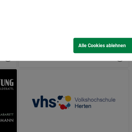
15.04.2026
lls
26. Blumenmarkt in Herten: Frühling
für alle Sinne
at
Die Hertener Innenstadt verwandelt sich
am Samstag, 18. April, zwischen 10 und…
Alle Cookies ablehnen