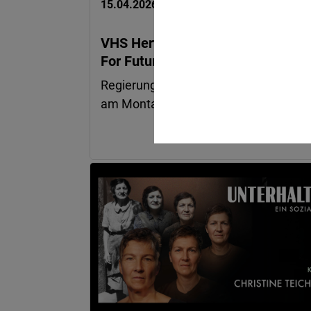
15.04.2026
VHS Herten erhält für Projekt „Ski
For Future“ Förderbescheid
Regierungspräsident Andreas Bothe h
am Montag, 13. April, bei der…