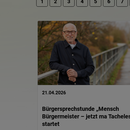
1
2
3
4
5
6
7
21.04.2026
Bürgersprechstunde „Mensch
Bürgermeister – jetzt ma Tacheles
startet