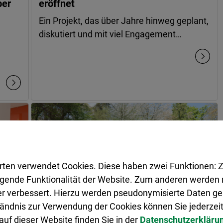
ber
eröffnet
Ein Projekt, das über Jahre hinweg geplant,
diskutiert und mit viel Engagement…
rten verwendet Cookies. Diese haben zwei Funktionen: Z
legende Funktionalität der Website. Zum anderen werden m
ter verbessert. Hierzu werden pseudonymisierte Daten 
ändnis zur Verwendung der Cookies können Sie jederzeit
uf dieser Website finden Sie in der
Datenschutzerkläru