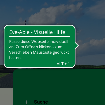
×
Suche