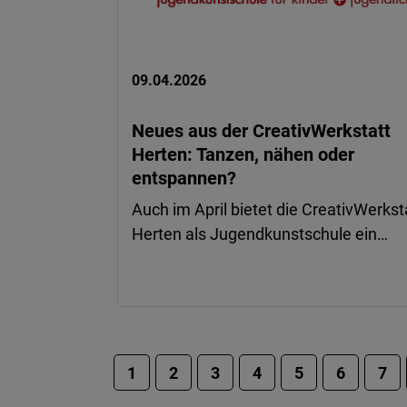
09.04.2026
Neues aus der CreativWerkstatt
Herten: Tanzen, nähen oder
entspannen?
Auch im April bietet die CreativWerkst
Herten als Jugendkunstschule ein…
1
2
3
4
5
6
7