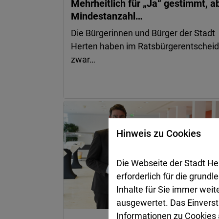
Mehrheitlich für „Ja“ gestimmt, a
Mindestanzahl…
Die Bürgerinnen und Bürger der Stadt
Herten haben im Ratsbürgerentscheid
zwar…
Hinweis zu Cookies
Die Webseite der Stadt He
erforderlich für die grund
Inhalte für Sie immer wei
ausgewertet. Das Einverst
Informationen zu Cookies a