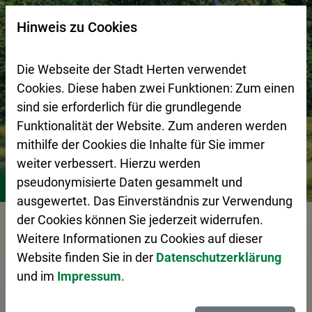
Zur Startseite (Schnelltaste 0)
Zum Seitenanfang springen (Schnelltaste A)
Zur Navigation/Menü springen (Schnelltaste M)
Zur Suche springen (Schnelltaste 8)
Zum Inhalt springen (Schnelltaste I)
Zum Fußbereich springen (Schnelltaste Z)
×
Hinweis zu Cookies
Suchseite mit Schnellsuche
Die Webseite der Stadt Herten verwendet
Cookies. Diese haben zwei Funktionen: Zum einen
sind sie erforderlich für die grundlegende
Funktionalität der Website. Zum anderen werden
mithilfe der Cookies die Inhalte für Sie immer
weiter verbessert. Hierzu werden
Bürgerservice
Friedhöfe
Standorte
Friedhof Westerho
pseudonymisierte Daten gesammelt und
ausgewertet. Das Einverständnis zur Verwendung
Vorlesen
der Cookies können Sie jederzeit widerrufen.
Weitere Informationen zu Cookies auf dieser
Website finden Sie in der
Datenschutzerklärung
und im
Impressum
.
Standorte der