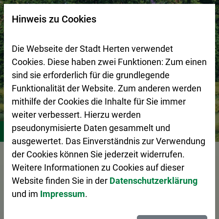
Zur Startseite (Schnelltaste 0)
Zum Seitenanfang springen (Schnelltaste A)
Zur Navigation/Menü springen (Schnelltaste M)
Zur Suche springen (Schnelltaste 8)
Zum Inhalt springen (Schnelltaste I)
Zum Fußbereich springen (Schnelltaste Z)
×
Hinweis zu Cookies
Suchseite mit Schnellsuche
Die Webseite der Stadt Herten verwendet
Cookies. Diese haben zwei Funktionen: Zum einen
sind sie erforderlich für die grundlegende
Funktionalität der Website. Zum anderen werden
mithilfe der Cookies die Inhalte für Sie immer
weiter verbessert. Hierzu werden
Bürgerservice
Friedhöfe
Standorte
Friedhof Scherl
pseudonymisierte Daten gesammelt und
ausgewertet. Das Einverständnis zur Verwendung
Vorlesen
der Cookies können Sie jederzeit widerrufen.
Weitere Informationen zu Cookies auf dieser
Website finden Sie in der
Datenschutzerklärung
und im
Impressum
.
Standorte der